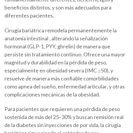
beneficios distintos, y son más adecuados para
diferentes pacientes.
Cirugía bariátrica
remodela permanentemente la
anatomía intestinal
, alterando la señalización
hormonal
(GLP-1, PYY, ghrelin)
de manera que
persiste sin tratamiento continuo
. Ofrece una mayor
magnitud y durabilidad en la pérdida de peso,
especialmente en
obesidad severa (IMC ≥50)
, y
resuelve de manera más confiable comorbilidades
como
apnea del sueño
,
enfermedad articular
, y otras
complicaciones mecánicas de la obesidad
.
Para pacientes que requieren
una pérdida de peso
sostenida de más del 25–30%
y buscan
remisión real
de la diabetes
sin inyecciones de por vida,
la cirugía
bariátrica sigue siendo el estándar de oro
.