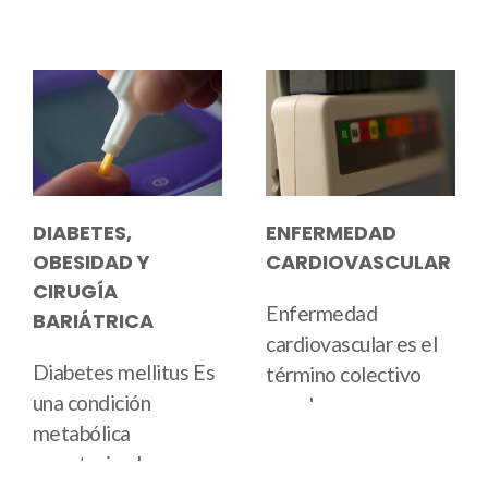
DIABETES,
ENFERMEDAD
OBESIDAD Y
CARDIOVASCULAR
CIRUGÍA
Enfermedad
BARIÁTRICA
cardiovascular
es el
Diabetes mellitus
Es
término colectivo
una condición
para las
metabólica
enfermedades del
caracterizada por
corazón
and
sistema