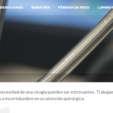
DERACIONES
BARIATRÍA
PÉRDIDA DE PESO
LAPARO
 necesidad de una cirugía pueden ser estresantes. Trabaja
és e incertidumbre en su atención quirúrgica.