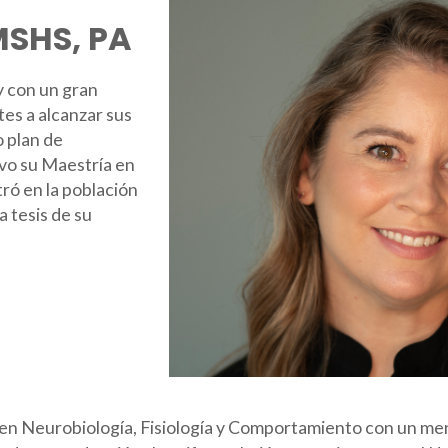
MSHS, PA
y con un gran
tes a alcanzar sus
o plan de
vo su Maestría en
tró en la población
a tesis de su
 en Neurobiología, Fisiología y Comportamiento con un me