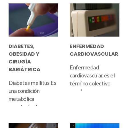
DIABETES,
ENFERMEDAD
OBESIDAD Y
CARDIOVASCULAR
CIRUGÍA
Enfermedad
BARIÁTRICA
cardiovascular
es el
Diabetes mellitus
Es
término colectivo
una condición
para las
metabólica
enfermedades del
caracterizada por
corazón
and
sistema
altos niveles de
circulatorio
. Existe
glucosa en sangre o
evidencia