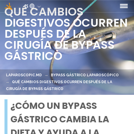
Pasar al contenido principal
ES
QUÉ CAMBIOS
DIGESTIVOS OCURREN
DESPUÉS DE LA
CIRUGÍA DE BYPASS
GÁSTRICO
LAPAROSCOPIC.MD
BYPASS GÁSTRICO LAPAROSCÓPICO
QUÉ CAMBIOS DIGESTIVOS OCURREN DESPUÉS DE LA
CIRUGÍA DE BYPASS GÁSTRICO
¿CÓMO UN BYPASS
GÁSTRICO CAMBIA LA
DIETA Y AYUDA A LA