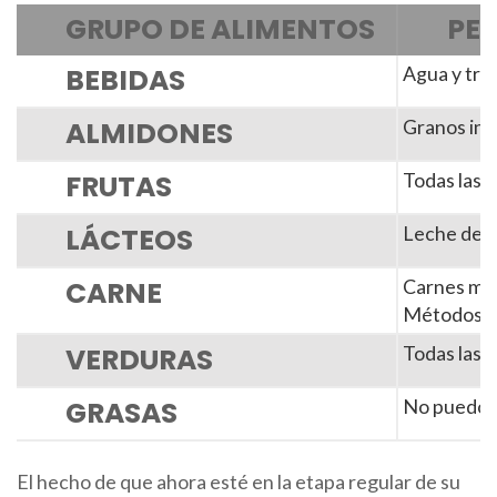
GRUPO DE ALIMENTOS
PE
BEBIDAS
Agua y troc
ALMIDONES
Granos int
FRUTAS
Todas las f
LÁCTEOS
Leche desc
CARNE
Carnes mag
Métodos de 
VERDURAS
Todas las 
GRASAS
No puedo cr
El hecho de que ahora esté en la etapa regular de su