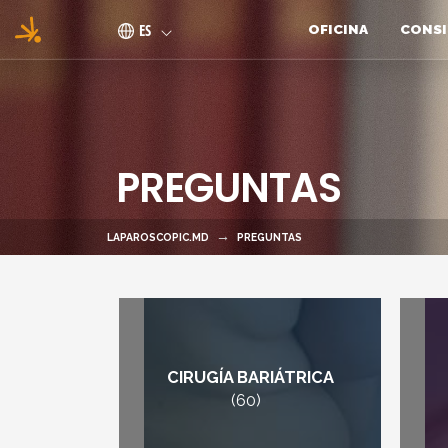
Pasar al contenido principal
ES
OFICINA
CONSI
PREGUNTAS
LAPAROSCOPIC.MD
PREGUNTAS
CIRUGÍA BARIÁTRICA
(60)