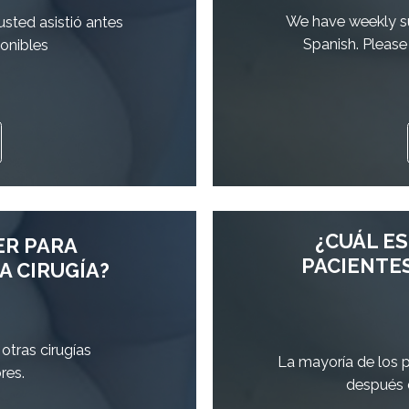
We have weekly su
usted asistió antes
Spanish. Please 
ponibles
¿CUÁL ES
ER PARA
PACIENTE
A CIRUGÍA?
 otras cirugías
La mayoría de los 
res.
después 