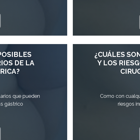
POSIBLES
¿CUÁLES SO
IOS DE LA
Y LOS RIES
RICA?
CIRUG
darios que pueden
Como con cualqui
s gástrico
riesgos i