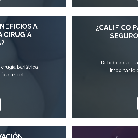
NEFICIOS A
¿CALIFICO 
A CIRUGÍA
SEGURO 
A?
Debido a que ca
irugía bariátrica
importante 
 eficazment
VACIÓN