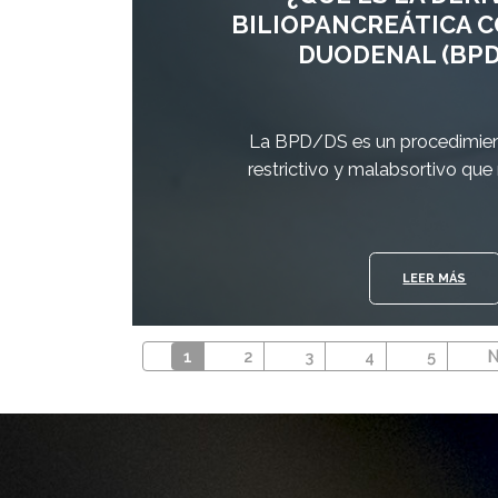
BILIOPANCREÁTICA 
DUODENAL (BPD
La BPD/DS es un procedimie
restrictivo y malabsortivo que
LEER MÁS
Paginación
Página actual
Página
Página
Página
Página
S
1
2
3
4
5
N