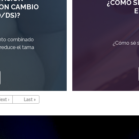
¿CÓMO SÉ
CON CAMBIO
E
/DS)?
nto combinado
¿Cómo sé si
 reduce el tama
iguiente página
Última página
ext ›
Last »