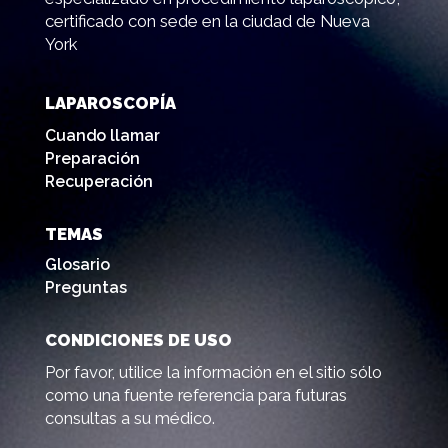
certificado con sede en la ciudad de Nueva
York
LAPAROSCOPÍA
Cuando llamar
Preparación
Recuperación
TEMAS
Glosario
Preguntas
CONDICIONES DE USO
Por favor, utilice la información en el sitio sólo
como una fuente referencia para futuras
consultas a su médico.