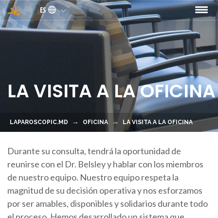
Pasar al contenido principal
ES
LA VISITA A LA OFICINA
LAPAROSCOPIC.MD
OFICINA
LA VISITA A LA OFICINA
Durante su consulta, tendrá la oportunidad de
reunirse con el Dr. Belsley y hablar con los miembros
de nuestro equipo. Nuestro equipo respeta la
magnitud de su decisión operativa y nos esforzamos
por ser amables, disponibles y solidarios durante todo
el proceso. Hemos desarrollado un sistema que