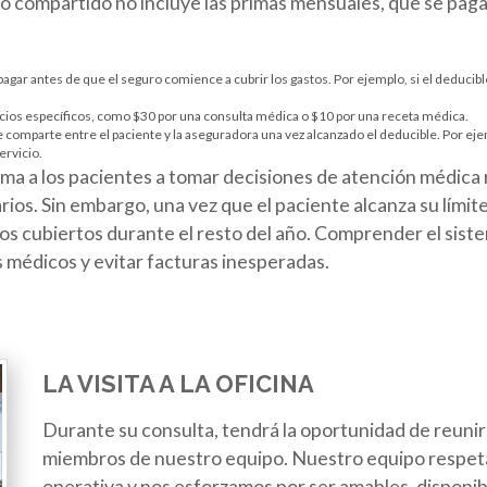
sto compartido no incluye las primas mensuales, que se pa
agar antes de que el seguro comience a cubrir los gastos. Por ejemplo, si el deducibl
vicios específicos, como $30 por una consulta médica o $10 por una receta médica.
 comparte entre el paciente y la aseguradora una vez alcanzado el deducible. Por ej
ervicio.
ma a los pacientes a tomar decisiones de atención médica r
ios. Sin embargo, una vez que el paciente alcanza su límite
ios cubiertos durante el resto del año. Comprender el sis
s médicos y evitar facturas inesperadas.
LA VISITA A LA OFICINA
Durante su consulta, tendrá la oportunidad de reunirs
miembros de nuestro equipo. Nuestro equipo respeta
operativa y nos esforzamos por ser amables, disponibl