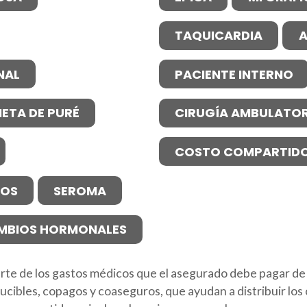
TAQUICARDIA
A
NAL
PACIENTE INTERNO
IETA DE PURÉ
CIRUGÍA AMBULATOR
COSTO COMPARTID
NOS
SEROMA
MBIOS HORMONALES
parte de los gastos médicos que el asegurado debe pagar de 
cibles, copagos y coaseguros, que ayudan a distribuir los