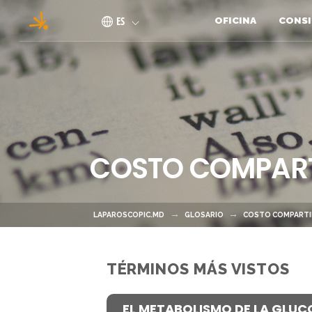
Pasar al contenido principal
ES
OFICINA
CONSI
COSTO COMPAR
LAPAROSCOPIC.MD
GLOSARIO
COSTO COMPART
TÉRMINOS MÁS VISTOS
EL METABOLISMO DE LA GLUC