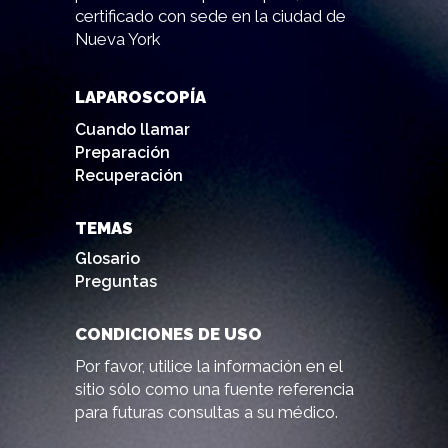
certificado con sede en la ciudad de
Nueva York
LAPAROSCOPÍA
Cuando llamar
Preparación
Recuperación
TEMAS
Glosario
Preguntas
CONDICIONES DE USO
Por favor, utilice la información en el
sitio sólo como una fuente referencia
para futuras consultas a su médico.