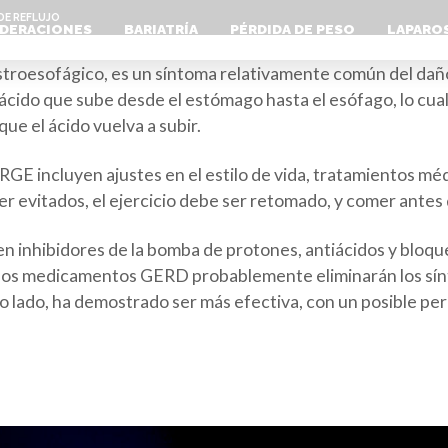
DE REFLUJO
DERACIONES
BARIATRÍA
PÉRDIDA DE PESO
LAPARO
troesofágico, es un síntoma relativamente común del dañ
ácido que sube desde el estómago hasta el esófago, lo cua
que el ácido vuelva a subir.
RGE incluyen ajustes en el estilo de vida, tratamientos méd
ser evitados, el ejercicio debe ser retomado, y comer antes
 inhibidores de la bomba de protones, antiácidos y bloqu
, los medicamentos GERD probablemente eliminarán los sín
ro lado, ha demostrado ser más efectiva, con un posible per