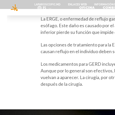
Pasar al contenido principal
LAPAROSCOPIC.MD
ENLACES WEB
INFORMACIÓN 
ES
OFICINA
CONSI
La ERGE, o enfermedad de reflujo gas
esófago. Este daño es causado por el 
inferior pierde su función que impide 
Las opciones de tratamiento para la E
causan reflujo en el individuo deben 
Los medicamentos para GERD incluyen
Aunque por lo general son efectivos
vuelvan a aparecer. La cirugía, por ot
después de la cirugía.