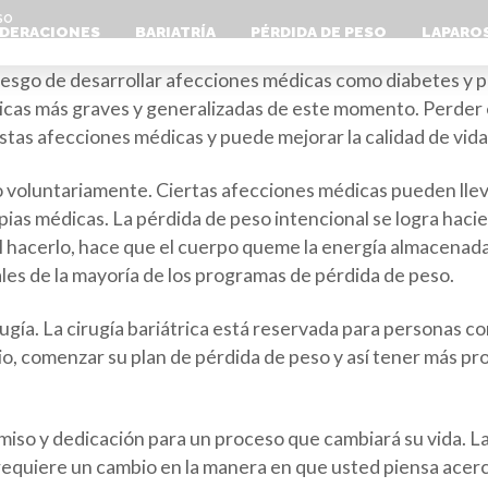
ESO
DERACIONES
BARIATRÍA
PÉRDIDA DE PESO
LAPARO
esgo de desarrollar afecciones médicas como diabetes y p
icas más graves y generalizadas de este momento. Perder 
estas afecciones médicas y puede mejorar la calidad de vida
o voluntariamente. Ciertas afecciones médicas pueden llev
pias médicas. La pérdida de peso intencional se logra hac
l hacerlo, hace que el cuerpo queme la energía almacenada 
ales de la mayoría de los programas de pérdida de peso.
rugía. La cirugía bariátrica está reservada para personas 
 comenzar su plan de pérdida de peso y así tener más proba
miso y dedicación para un proceso que cambiará su vida. La
requiere un cambio en la manera en que usted piensa acerca d