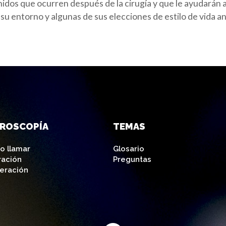
idos que ocurren después de la cirugía y que le ayudarán 
su entorno y algunas de sus elecciones de estilo de vida an
AROSCOPÍA
TEMAS
o llamar
Glosario
ración
Preguntas
eración