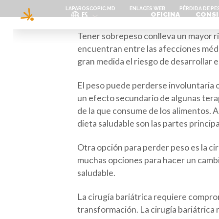
Pasar al contenido principal
LAPAROSCOPIC.MD
ENLACES WEB
PÉRDIDA DE P
ES
OFICINA
CONSI
Tener sobrepeso conlleva un mayor ri
encuentran entre las afecciones méd
gran medida el riesgo de desarrollar 
El peso puede perderse involuntaria 
un efecto secundario de algunas tera
de la que consume de los alimentos. A
dieta saludable son las partes princip
Otra opción para perder peso es la ci
muchas opciones para hacer un cambio,
saludable.
La cirugía bariátrica requiere compro
transformación. La cirugía bariátrica 