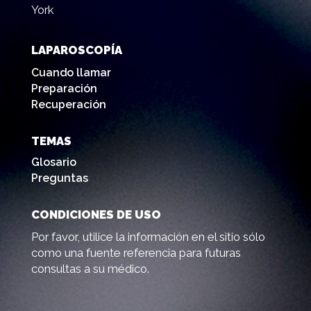
York
LAPAROSCOPÍA
Cuando llamar
Preparación
Recuperación
TEMAS
Glosario
Preguntas
CONDICIONES DE USO
Por favor, utilice la información en el sitio sólo
como una fuente referencia para futuras
consultas a su médico.