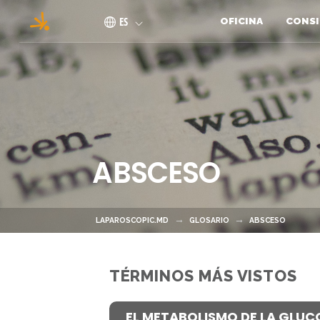
Pasar al contenido principal
ES
OFICINA
CONSI
ABSCESO
LAPAROSCOPIC.MD
GLOSARIO
ABSCESO
TÉRMINOS MÁS VISTOS
EL METABOLISMO DE LA GLUC