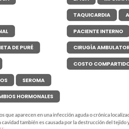
TAQUICARDIA
A
NAL
PACIENTE INTERNO
IETA DE PURÉ
CIRUGÍA AMBULATOR
COSTO COMPARTID
NOS
SEROMA
MBIOS HORMONALES
 que aparecen en una infección aguda o crónica localizada
 cavidad también es causada por la destrucción del tejido