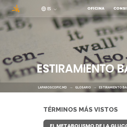
Pasar al contenido principal
ES
OFICINA
CONSI
ESTIRAMIENTO B
LAPAROSCOPIC.MD
GLOSARIO
ESTIRAMIENTO BA
TÉRMINOS MÁS VISTOS
EL METABOLISMO DE LA GLUC