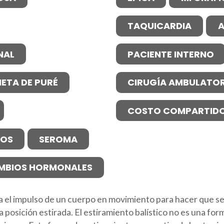
TAQUICARDIA
A
NAL
PACIENTE INTERNO
IETA DE PURÉ
CIRUGÍA AMBULATOR
COSTO COMPARTID
NOS
SEROMA
MBIOS HORMONALES
a el impulso de un cuerpo en movimiento para hacer que se
a posición estirada. El estiramiento balístico no es una 