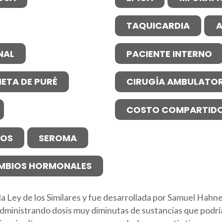
TAQUICARDIA
A
NAL
PACIENTE INTERNO
IETA DE PURÉ
CIRUGÍA AMBULATOR
COSTO COMPARTID
NOS
SEROMA
MBIOS HORMONALES
la Ley de los Similares y fue desarrollada por Samuel Hah
 administrando dosis muy diminutas de sustancias que podr