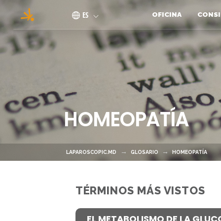
Pasar al contenido principal
ES
OFICINA
CONSI
HOMEOPATÍA
LAPAROSCOPIC.MD
GLOSARIO
HOMEOPATÍA
TÉRMINOS MÁS VISTOS
EL METABOLISMO DE LA GLUC