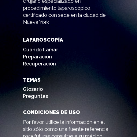
cirujano especializado en
procedimiento laparoscópico,
certificado con sede en la ciudad de
Nueva York
LAPAROSCOPÍA
Cuando llamar
Preparación
Recuperación
TEMAS
Glosario
Preguntas
CONDICIONES DE USO
Por favor, utilice la información en el
sitio sólo como una fuente referencia
para futuras consultas a su médico.