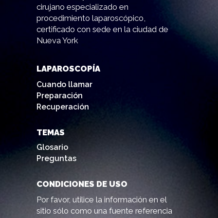
cirujano especializado en
procedimiento laparoscópico,
certificado con sede en la ciudad de
Nueva York
LAPAROSCOPÍA
Cuando llamar
Preparación
Recuperación
TEMAS
Glosario
Preguntas
CONDICIONES DE USO
Por favor, utilice la información en el
sitio sólo como una fuente referencia