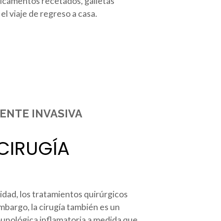
edicamentos recetados, galletas
el viaje de regreso a casa.
MENTE INVASIVA
 CIRUGÍA
idad, los tratamientos quirúrgicos
embargo, la cirugía también es un
munológica inflamatoria a medida que