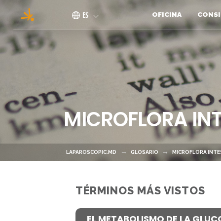
Pasar al contenido principal
ES
OFICINA
CONSI
MICROFLORA INT
LAPAROSCOPIC.MD
GLOSARIO
MICROFLORA INTE
TÉRMINOS MÁS VISTOS
EL METABOLISMO DE LA GLUC