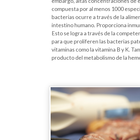
embargo, altas concentraciones de es
compuesta por al menos 1000 especies
bacterias ocurre a través de la alime
intestino humano. Proporciona inmun
Esto se logra a través de la competen
para que proliferen las bacterias pa
vitaminas como la vitamina B y K. Tamb
producto del metabolismo de la hem