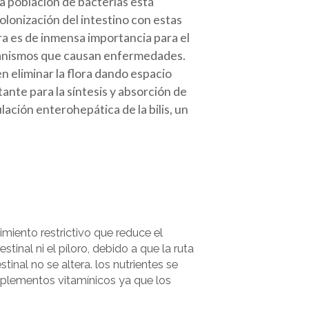
a población de bacterias está
olonización del intestino con estas
ora es de inmensa importancia para el
rganismos que causan enfermedades.
n eliminar la flora dando espacio
nte para la síntesis y absorción de
ulación enterohepática de la bilis, un
iento restrictivo que reduce el
tinal ni el píloro, debido a que la ruta
tinal no se altera. los nutrientes se
plementos vitamínicos ya que los