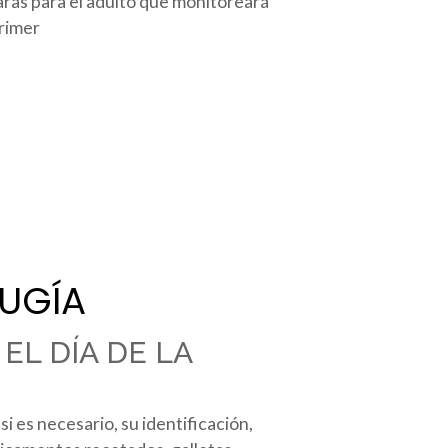
aras para el adulto que monitoreará
primer
RUGÍA
EL DÍA DE LA
si es necesario, su identificación,