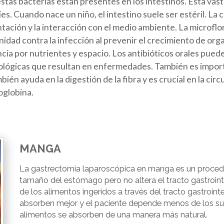
tas bacterias están presentes en los intestinos. Esta vast
. Cuando nace un niño, el intestino suele ser estéril. La c
ntación y la interacción con el medio ambiente. La microfl
idad contra la infección al prevenir el crecimiento de o
cia por nutrientes y espacio. Los antibióticos orales puede
tológicas que resultan en enfermedades. También es importa
ién ayuda en la digestión de la fibra y es crucial en la circ
oglobina.
MANGA
La gastrectomía laparoscópica en manga es un procedim
tamaño del estómago pero no altera el tracto gastrointes
de los alimentos ingeridos a través del tracto gastrointes
absorben mejor y el paciente depende menos de los su
alimentos se absorben de una manera más natural.