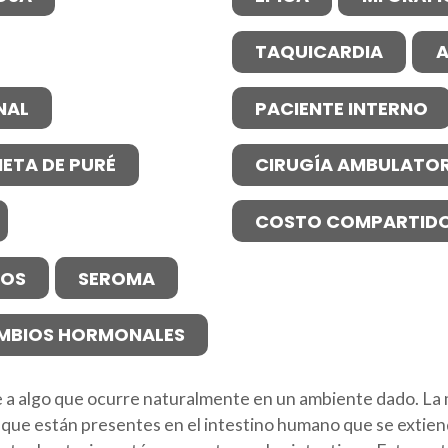
TAQUICARDIA
A
NAL
PACIENTE INTERNO
IETA DE PURÉ
CIRUGÍA AMBULATOR
COSTO COMPARTID
NOS
SEROMA
MBIOS HORMONALES
re a algo que ocurre naturalmente en un ambiente dado. La mi
 que están presentes en el intestino humano que se extiend