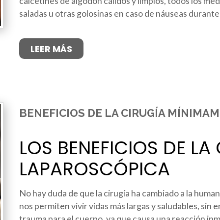
calcetines de algodón cálidos y limpios, todos los m
saladas u otras golosinas en caso de náuseas durante 
LEER MÁS
BENEFICIOS DE LA CIRUGÍA MÍNIMA
LOS BENEFICIOS DE LA
LAPAROSCÓPICA
No hay duda de que la cirugía ha cambiado a la human
nos permiten vivir vidas más largas y saludables, sin 
trauma para el cuerpo, ya que causa una reacción in