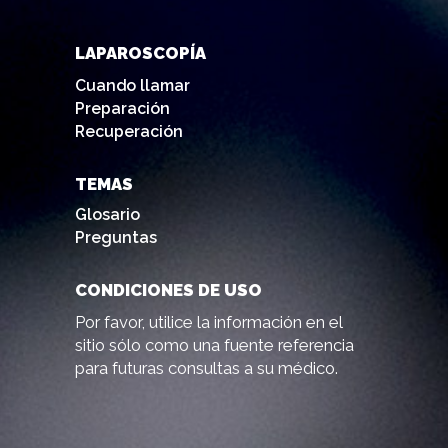
LAPAROSCOPÍA
Cuando llamar
Preparación
Recuperación
TEMAS
Glosario
Preguntas
CONDICIONES DE USO
Por favor, utilice la información en el
sitio sólo como una fuente referencia
para futuras consultas a su médico.