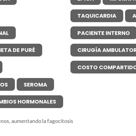
TAQUICARDIA
A
NAL
PACIENTE INTERNO
IETA DE PURÉ
CIRUGÍA AMBULATOR
COSTO COMPARTID
NOS
SEROMA
MBIOS HORMONALES
enos, aumentando la fagocitosis