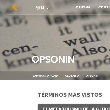
Pasar al contenido principal
ES
OFICINA
CONSI
OPSONIN
LAPAROSCOPIC.MD
GLOSARIO
OPSONIN
TÉRMINOS MÁS VISTOS
EL METABOLISMO DE LA GLUC