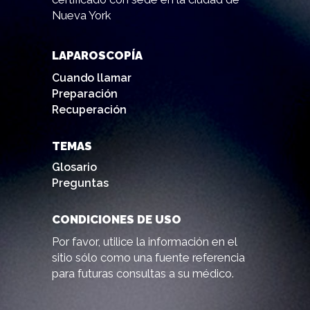
Nueva York
LAPAROSCOPÍA
Cuando llamar
Preparación
Recuperación
TEMAS
Glosario
Preguntas
CONDICIONES DE USO
Por favor, utilice la información en el
sitio sólo como una fuente referencia
para futuras consultas a su médico.