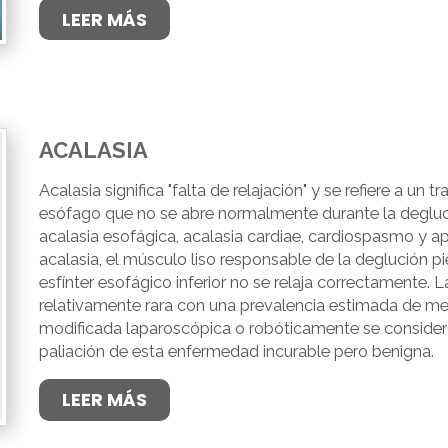
LEER MÁS
ACALASIA
Acalasia significa "falta de relajación" y se refiere a un t
esófago que no se abre normalmente durante la degl
acalasia esofágica, acalasia cardiae, cardiospasmo y ap
acalasia, el músculo liso responsable de la deglución p
esfínter esofágico inferior no se relaja correctamente. 
relativamente rara con una prevalencia estimada de m
modificada laparoscópica o robóticamente se considera
paliación de esta enfermedad incurable pero benigna.
LEER MÁS