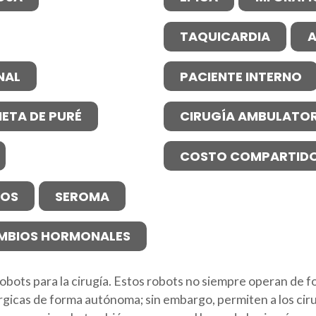
TAQUICARDIA
A
NAL
PACIENTE INTERNO
IETA DE PURÉ
CIRUGÍA AMBULATOR
COSTO COMPARTID
NOS
SEROMA
MBIOS HORMONALES
e robots para la cirugía. Estos robots no siempre operan d
úrgicas de forma autónoma; sin embargo, permiten a los cir