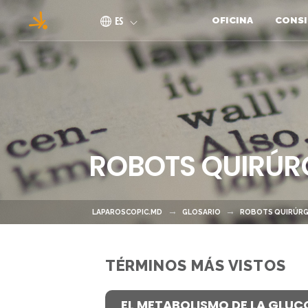
Pasar al contenido principal
ES
OFICINA
CONSI
ROBOTS QUIRÚR
LAPAROSCOPIC.MD
GLOSARIO
ROBOTS QUIRÚRG
TÉRMINOS MÁS VISTOS
EL METABOLISMO DE LA GLUC