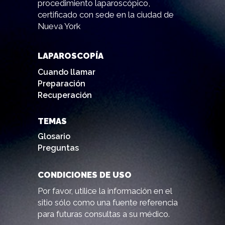
procedimiento laparoscópico,
certificado con sede en la ciudad de
Nueva York
LAPAROSCOPÍA
Cuando llamar
Preparación
Recuperación
TEMAS
Glosario
Preguntas
CONDICIONES DE USO
Por favor, utilice la información en el
sitio sólo como una fuente referencia
para futuras consultas a su médico.