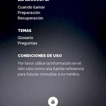
Cuando llamar
Preparación
Recuperación
TEMAS
Glosario
Preguntas
CONDICIONES DE USO
Por favor, utilice la información en el
sitio sólo como una fuente referencia
para futuras consultas a su médico.